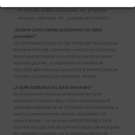
Por interés legítimo del RESPONSABLE: realizar estudios
de mercado, análisis estadísticos, etc. y tramitar
encargos, solicitudes, etc. a petición del USUARIO.
¿Durante cuánto tiempo guardaremos tus datos
personales?
Se conservarán durante no más tiempo del necesario para
mantener el fin del tratamiento o existan prescripciones
legales que dictaminen su custodia y cuando ya no sea
necesario para ello, se suprimirán con medidas de
seguridad adecuadas para garantizar la anonimización de
los datos o la destrucción total de los mismos.
¿A quién facilitamos tus datos personales?
No está prevista ninguna comunicación de datos
personales a terceros salvo, si fuese necesario para el
desarrollo y ejecución de las finalidades del tratamiento, a
nuestros proveedores de servicios relacionados con
comunicaciones, con los cuales el RESPONSABLE tiene
suscritos los contratos de confidencialidad y de encargado
de tratamiento exigidos por la normativa vigente de