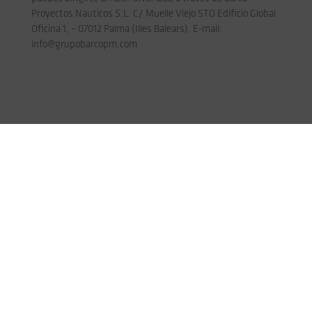
Proyectos Náuticos S.L. C/ Muelle Viejo STO Edificio Global
Oficina 1, – 07012 Palma (Illes Balears). E-mail:
info@grupobarcopm.com
Services
Mechanical Engineering
Metalworks
Hydraulics
CNC Machining