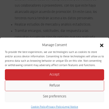
sus colaboradores o proveedores, con los que este haya
alcanzado algún acuerdo de promoción. En este caso, los
terceros nunca tendrán acceso a los datos personales.
Realizar estudios de mercado y análisis estadísticos.
Tramitar encargos, solicitudes, dar respuesta a las
consultas o cualquier tipo de petición que sea realizada
por el USUARIO a través de cualquiera de las formas de
Manage Consent
contacto que se ponen a su disposición en la página web
To provide the best experiences, we use technologies such as cookies to store
del RESPONSABLE.
and/or access device information. Consenting to these technologies will allow us to
process data such as browsing behavior or unique IDs on this site. Not consenting
Remitir el boletín informativo online, sobre novedades,
or withdrawing consent may adversely affect certain features and functions.
ofertas y promociones en nuestra actividad.
Accept
¿Por qué motivo podemos tratar tus datos personales?
Porque el tratamiento está legitimado por el artículo 6 del
Refuse
RGPD de la siguiente forma:
See preferences
Con el consentimiento del USUARIO: remisión de
comunicaciones comerciales y del boletín informativo.
Cookie Policy
Privacy Policy
Legal Notice